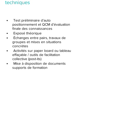
techniques
 Test préliminaire d’auto 
positionnement et QCM d’évaluation 
finale des connaissances
 Exposé théorique
 Échanges entre pairs, travaux de 
groupes et mises en situations 
concrètes
 Activités sur paper board ou tableau 
effaçable / outils de facilitation 
collective (post-its)
 Mise à disposition de documents 
supports de formation
Profil des stagiaires
Chef de Service
Coordinateur
Tout professionnel
éducatif,